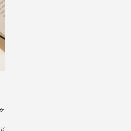
引
とか
など