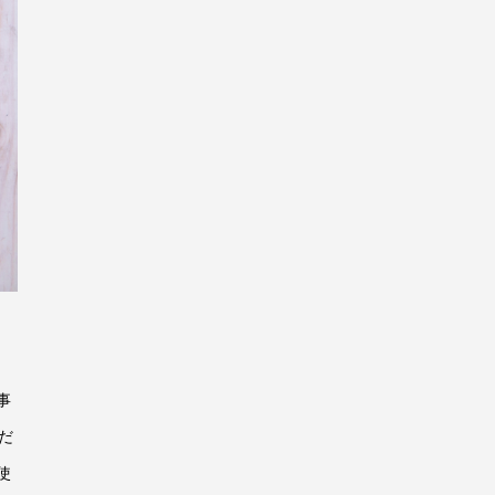
事
だ
使