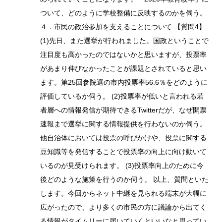
ついて、どのように学校整備に反映するのかを伺う。
４．市民の政治参加を支えることについて 【質問4】
(1)先日、また選挙が行われました。国政ということで
注目度も高かったのではないかと思いますが、投票率
があまり伸びなかったことが課題とされていると思い
ます。第25回参院選の市内投票率56.6％をどのように
評価しているか伺う。 (2)投票率が低いと言われる若
者層への情報発信が期待できるTwitterだが、なぜ開票
速報まで選挙に関する情報提供を行わないのか伺う。
他自治体においては投票の呼びかけや、投票に関する
豆知識等を発信することで投票率の向上に向け動いて
いるのが見受けられます。 (3)投票率向上のために今
後どのような施策を行うのか伺う。 以上、質問といた
します。今回からネット中継を見られる端末が大幅に
広がったので、より多くの市民の方に議論から出てく
る情報がタイムリーに届いていくといいなと思ってい