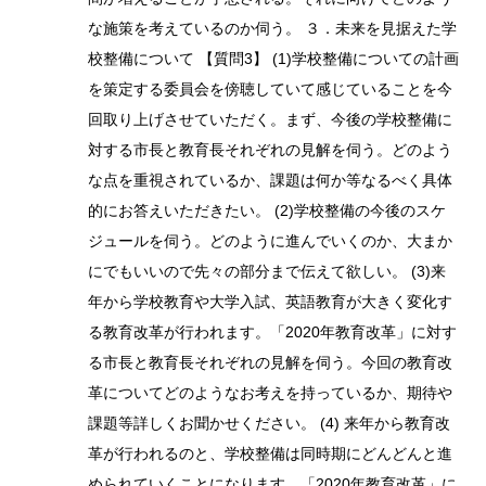
な施策を考えているのか伺う。 ３．未来を見据えた学
校整備について 【質問3】 (1)学校整備についての計画
を策定する委員会を傍聴していて感じていることを今
回取り上げさせていただく。まず、今後の学校整備に
対する市長と教育長それぞれの見解を伺う。どのよう
な点を重視されているか、課題は何か等なるべく具体
的にお答えいただきたい。 (2)学校整備の今後のスケ
ジュールを伺う。どのように進んでいくのか、大まか
にでもいいので先々の部分まで伝えて欲しい。 (3)来
年から学校教育や大学入試、英語教育が大きく変化す
る教育改革が行われます。「2020年教育改革」に対す
る市長と教育長それぞれの見解を伺う。今回の教育改
革についてどのようなお考えを持っているか、期待や
課題等詳しくお聞かせください。 (4) 来年から教育改
革が行われるのと、学校整備は同時期にどんどんと進
められていくことになります。「2020年教育改革」に