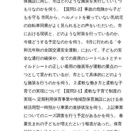
保施設に関し、市はどのような施策を実行していくつ
もりなのかを伺う。 【質問1-2】事故の危険から子ど
もを守る 市民から、ヘルメットを被っていない乳幼児
の自転車同乗がよく見られるとの声をいただいた。市
における現状と、どのような対策を行っているのか、
今後どうする予定なのかを伺う。 9月に行われる「令
和元年秋の全国交通安全運動」において、子どもの安
全な通行の確保や、全ての座席のシートベルトとチャ
イルドシートの正しい着用の徹底等が運動の重点の一
つとして置かれているが、市として具体的にどのよう
な施策を行うのかを伺う。 2.柔軟な働き方と柔軟な子
育ての実現について 【質問2-1】柔軟な子育て制度の
実現へ 定期利用保育事業や地域型保育施設における余
裕活用型一時預かり事業の進捗状況を伺う。 上記事業
についてのニーズ調査を行う予定があるかを伺う。 春
夏生まれの子どもが増えたという報道があった。保育