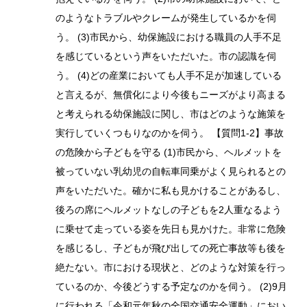
のようなトラブルやクレームが発生しているかを伺
う。 (3)市民から、幼保施設における職員の人手不足
を感じているという声をいただいた。市の認識を伺
う。 (4)どの産業においても人手不足が加速している
と言えるが、無償化により今後もニーズがより高まる
と考えられる幼保施設に関し、市はどのような施策を
実行していくつもりなのかを伺う。 【質問1-2】事故
の危険から子どもを守る (1)市民から、ヘルメットを
被っていない乳幼児の自転車同乗がよく見られるとの
声をいただいた。確かに私も見かけることがあるし、
後ろの席にヘルメットなしの子どもを2人重なるよう
に乗せて走っている姿を先日も見かけた。非常に危険
を感じるし、子どもが飛び出しての死亡事故等も後を
絶たない。市における現状と、どのような対策を行っ
ているのか、今後どうする予定なのかを伺う。 (2)9月
に行われる「令和元年秋の全国交通安全運動」におい