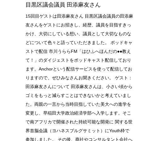
目黒区議会議員 田添麻友さん
15回目ゲストは田添麻友さん 目黒区議会議員の田添麻
友さんをゲストにお招きし、経歴、議員を目指すきっ
かけ、大切にしている想い、議員として大切なものな
どについて色々と語っていただきました。 ポッドキャ
ストで配信 市川うららFM「はひふへほんだの●●教え
て！」のダイジェストをポッドキャスト配信しており
ます。Anchorという配信サービスを使って配信してお
りますので、ぜひみなさんお聞きください。 ゲスト：
田添麻友さんについて 田添麻友さんは、小さい頃から
ゴミをもっと減らすことはできないかと考えていまし
た。両親の一言から当時目指していた美大への進学を
変更し、早稲田大学政治経済学部へ入学します。そこ
で南アフリカで開催された持続可能な開発に 関する世
界首脳会議（ヨハネスブルグサミット）にYouth枠で
参加しました。 その後、商社やコンサルタント会社へ