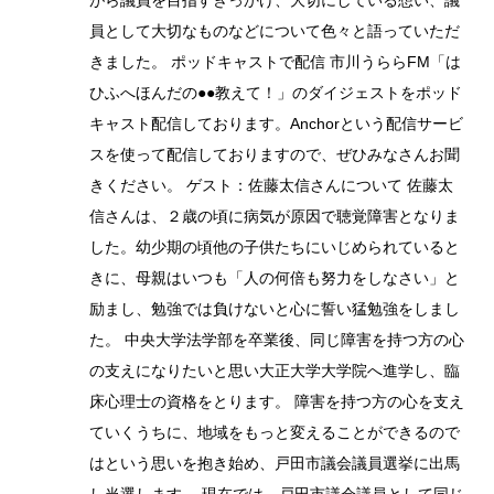
がら議員を目指すきっかけ、大切にしている想い、議
員として大切なものなどについて色々と語っていただ
きました。 ポッドキャストで配信 市川うららFM「は
ひふへほんだの●●教えて！」のダイジェストをポッド
キャスト配信しております。Anchorという配信サービ
スを使って配信しておりますので、ぜひみなさんお聞
きください。 ゲスト：佐藤太信さんについて 佐藤太
信さんは、２歳の頃に病気が原因で聴覚障害となりま
した。幼少期の頃他の子供たちにいじめられていると
きに、母親はいつも「人の何倍も努力をしなさい」と
励まし、勉強では負けないと心に誓い猛勉強をしまし
た。 中央大学法学部を卒業後、同じ障害を持つ方の心
の支えになりたいと思い大正大学大学院へ進学し、臨
床心理士の資格をとります。 障害を持つ方の心を支え
ていくうちに、地域をもっと変えることができるので
はという思いを抱き始め、戸田市議会議員選挙に出馬