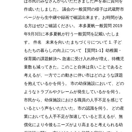
は市民のみなさんからいただきました声を基に質問を
作成いたしました。 議会の一般質問の様子は武蔵野市
ページから生中継や録画で確認出来ます。お時間があ
る方はぜひご確認ください。 本多夏帆一般質問 2019
年9月3日に本多夏帆が行う一般質問を記載いたしま
す。 件名 未来を向いたまちづくりについて 1. 子ど
もたちの暮らしの向上について 【質問1-1】幼稚園・
保育園の課題解決へ 急速に受け入れ枠が増え、待機児
童数も減ってきた。このこと自体は良いことであると
考えるが、一方でこの動きに伴い市はどのような課題
を抱えているかを伺う。 市の幼保施設において、どの
ようなトラブルやクレームが発生しているかを伺う。
市民から、幼保施設における職員の人手不足を感じて
いるという声をいただいた。市の認識を伺う。 どの産
業においても人手不足が加速していると言えるが、無
償化により今後もニーズがより高まると考えられる幼