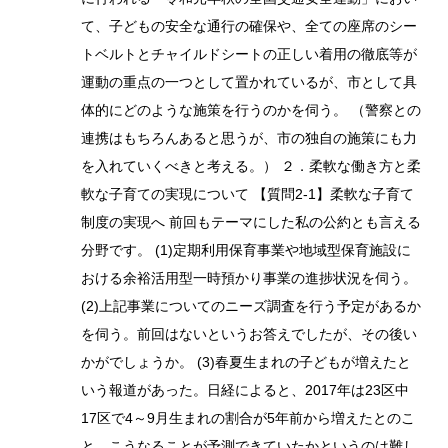
て、子どもの安全な通行の確保や、全ての座席のシー
トベルトとチャイルドシートの正しい着用の徹底等が
運動の重点の一つとして置かれているが、市として具
体的にどのような施策を行うのかを伺う。 （警察との
連携はもちろんあると思うが、市の独自の施策にも力
を入れていくべきと考える。） ２．柔軟な働き方と柔
軟な子育ての実現について 【質問2-1】柔軟な子育て
制度の実現へ 前回もテーマにした私の公約とも言える
分野です。 (1)定期利用保育事業や地域型保育施設に
おける余裕活用型一時預かり事業の進捗状況を伺う。
(2)上記事業についてのニーズ調査を行う予定があるか
を伺う。前回はないというお答えでしたが、その後い
かがでしょうか。 (3)春夏生まれの子どもが増えたと
いう報道があった。日経によると、2017年は23区中
17区で4～9月生まれの割合が5年前から増えたとのこ
と。こうなることが予測できていたかというのは難し