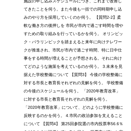
施設の申し込みスケジュールにつき、これまで改善し
てきたことを伺う。また今後も一括での同時期申し込
みのやり方を採用していくのか伺う。 【質問2-2】柔
軟な働き方の後押しを 市民が市内で過ごす時間を増や
すための取り組みを行っているかを伺う。 オリンピッ
ク・パラリンピックを踏まえると来年に向けテレワー
クが推進され、市民が市内で過ごす時間、特に日中仕
事をする時間が増えることが予想される。それに向け
てどのような施策を考えているのか伺う。 3.未来を見
据えた学校整備について 【質問3】 今後の学校整備に
対する市長と教育長それぞれの見解を伺う。 学校整備
の今後のスケジュールを伺う。 「2020年教育改革」
に対する市長と教育長それぞれの見解を伺う。
「2020年教育改革」について、どのように学校整備に
反映するのかを伺う。 4.市民の政治参加を支えること
について 【質問4】 第25回参院選の市内投票率56.6％