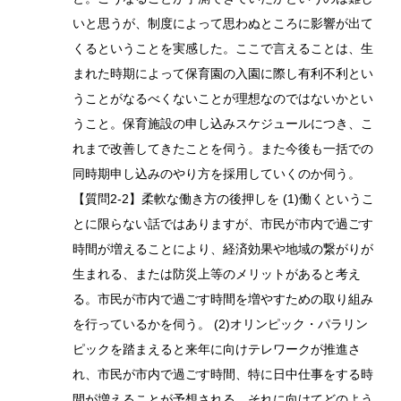
いと思うが、制度によって思わぬところに影響が出て
くるということを実感した。ここで言えることは、生
まれた時期によって保育園の入園に際し有利不利とい
うことがなるべくないことが理想なのではないかとい
うこと。保育施設の申し込みスケジュールにつき、こ
れまで改善してきたことを伺う。また今後も一括での
同時期申し込みのやり方を採用していくのか伺う。
【質問2-2】柔軟な働き方の後押しを (1)働くというこ
とに限らない話ではありますが、市民が市内で過ごす
時間が増えることにより、経済効果や地域の繋がりが
生まれる、または防災上等のメリットがあると考え
る。市民が市内で過ごす時間を増やすための取り組み
を行っているかを伺う。 (2)オリンピック・パラリン
ピックを踏まえると来年に向けテレワークが推進さ
れ、市民が市内で過ごす時間、特に日中仕事をする時
間が増えることが予想される。それに向けてどのよう