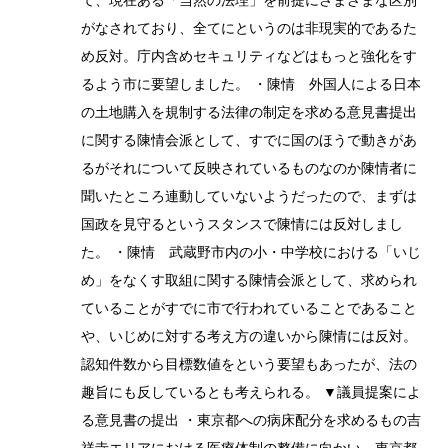
て、現在ある「当然の法理」を前提にさまざまな区別
がなされており、全てにというのは非現実的であるた
め反対。庁内含めセキュリティなどはもっと強化をす
るよう市に要望しました。 ・陳情 外国人による日本
の土地購入を規制する法律の制定を求める意見書提出
に関する陳情会派として、すでに国のほうで動きがあ
るがそれについて反映されているものなのか陳情者に
聞いたところ連動していないようだったので、まずは
国政を見守るというスタンスで陳情には反対しまし
た。 ・陳情 武蔵野市内の小・中学校における「いじ
め」をなくす取組に関する陳情会派として、求められ
ていることがすでに市で行われていることであること
や、いじめに対する考え方の違いから陳情には反対。
認知件数から目標数値をという要望もあったが、法の
趣旨にも反しているとも考えられる。 ▼議員提案によ
る意見書の提出 ・東京都への病床配分を求めるもの吉