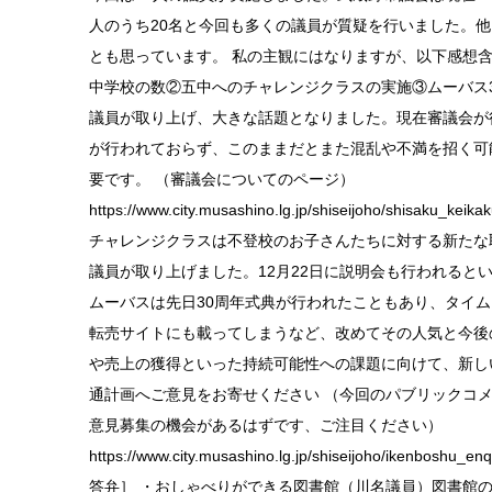
人のうち20名と今回も多くの議員が質疑を行いました。
とも思っています。 私の主観にはなりますが、以下感想含
中学校の数②五中へのチャレンジクラスの実施③ムーバス3
議員が取り上げ、大きな話題となりました。現在審議会が
が行われておらず、このままだとまた混乱や不満を招く可
要です。 （審議会についてのページ）
https://www.city.musashino.lg.jp/shiseijoho/shisaku_kei
チャレンジクラスは不登校のお子さんたちに対する新たな
議員が取り上げました。12月22日に説明会も行われると
ムーバスは先日30周年式典が行われたこともあり、タイ
転売サイトにも載ってしまうなど、改めてその人気と今後
や売上の獲得といった持続可能性への課題に向けて、新し
通計画へご意見をお寄せください （今回のパブリックコメ
意見募集の機会があるはずです、ご注目ください）
https://www.city.musashino.lg.jp/shiseijoho/ike
答弁］ ・おしゃべりができる図書館（川名議員）図書館