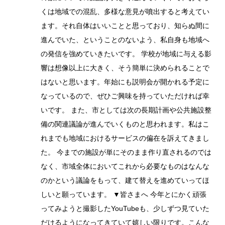
くは地域での混乱、多様な意見が噴出すると考えてい
ます。それ自体はいいことと思っており、知らぬ間に
進んでいた、ということのないよう、私自身も地域へ
の発信を強めていきたいです。 学校が地域に与える影
響は想像以上に大きく、そう簡単に決められることで
はないと思います。年始にも説明会が開かれる予定に
なっているので、ぜひご興味を持っていただければ幸
いです。 また、市としては次の長期計画や公共施設整
備の関連議論が進んでいくものと思われます。私はこ
れまでも地域におけるサービスの偏在を訴えてきまし
た。 今までの施設が単にそのまま作り直されるのでは
なく、市域全体においてこれから必要なものはなんな
のかという議論をもって、建て替えを進めていってほ
しいと願っています。 ▼皆さまへ 今年とにかく頑張
ってみようと撮影したYouTubeも、少しずつ見ていた
だけるようになってきていて嬉しい限りです。こんな