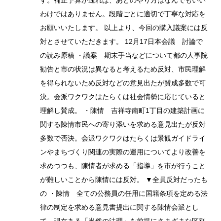
す。補正予算が通れば、あとのやり方はなんでもいい
わけではありません。段階ごとに適切で丁寧な対応を
お願いいたします。 以上より、今回の購入議案には反
対とさせていただきます。 12月17日本会議 討論で
の読み原稿 ・議案 期末手当などについて都の人事院
勧告と市の状況は異なると考えるため反対、市民理解
を得られないため反対などの意見出たが賛成多数で可
決。会派ワクワクはたらくは社会情勢に応じていると
理解し賛成。 ・陳情 吉祥寺南町1丁目の建築計画に
関する陳情市民への寄り添いを求める意見出たが反対
多数で否決。会派ワクワクはたらくは景観ガイドライ
ンやまちづくり関連の実際の運用についてより改善を
求めつつも、陳情者が求める「指導」を市が行うこと
が難しいことから陳情には反対。 ▼全員反対だったも
の ・陳情 全ての公務員の任用に国籍条項を定める法
律の制定を求める意見書提出に関する陳情会派とし