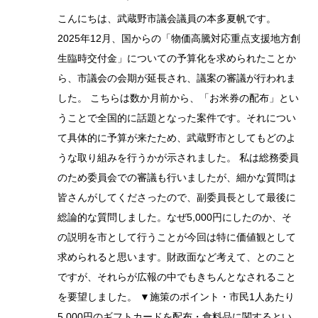
こんにちは、武蔵野市議会議員の本多夏帆です。
2025年12月、国からの「物価高騰対応重点支援地方創
生臨時交付金」についての予算化を求められたことか
ら、市議会の会期が延長され、議案の審議が行われま
した。 こちらは数か月前から、「お米券の配布」とい
うことで全国的に話題となった案件です。それについ
て具体的に予算が来たため、武蔵野市としてもどのよ
うな取り組みを行うかが示されました。 私は総務委員
のため委員会での審議も行いましたが、細かな質問は
皆さんがしてくださったので、副委員長として最後に
総論的な質問しました。なぜ5,000円にしたのか、そ
の説明を市として行うことが今回は特に価値観として
求められると思います。財政面など考えて、とのこと
ですが、それらが広報の中でもきちんとなされること
を要望しました。 ▼施策のポイント・市民1人あたり
5,000円のギフトカードを配布・食料品に関するとい