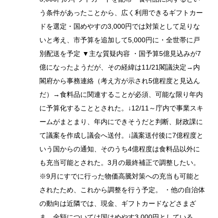
う条件があったことから、広く利用できるギフトカー
ドを選定・国めやすの3,000円では対策として足りな
いと考え、市予算を追加して5,000円に・全世帯に戸
別配送を予定 ▼主な質疑内容 ・国予算5億見込みが7
億になったようだが、その経緯は11/21閣議決定→内
閣府から事務連絡（考え方が示され5億程度と見込ん
だ）→食料品に関連することが必須、可能な限り年内
に予算化することとされた。↓12/11～庁内で事業スキ
ームがまとまり、年内にできそうだと判断、財政課に
て議案を作成し議会へ送付。↓議案送付後に7億程度と
いう国からの通知、そのうち4億程度は食料品以外に
も充当可能とされた。3月の最終補正で調整したい。
※9月にすでに行った物価高騰対策への充当も可能と
されたため、これから調整を行う予定。 ・他の自治体
の動向は近隣では、現金、ギフトカードなどさまざ
ま。金額については国はめやす3,000円としている