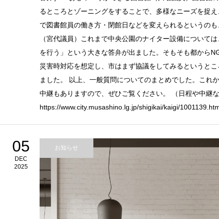
るところとゾーニングをすることで、多様なニーズを捉え
で図書館員の働き方・閉館日などを変えられるというのも
（宮代議員）これまで中央公園のナイター設備については
を行う」という大きな答弁が出ました。そもそも都からN
災害時対応を想定し、市はまず協議をしてみるというとこ
ました。 以上、一般質問についてのまとめでした。これ
中継もありますので、ぜひご覧ください。 （日程や中継
https://www.city.musashino.lg.jp/shigikai/kaigi/1001139.htm
05
お知らせ
DEC
2025