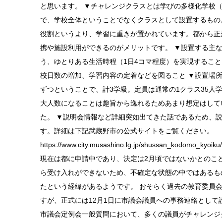
と思います。 ▼チャレンジクラスとは学びの多様化学校
で、学校全体ということでなくクラスとして設置するもの
役割というより、学習に重きが置かれています。都から正
携や施設利用ができるのがメリットです。 ▼設置する主
う、ゆとりある生活時程（1日4コマ程度）を実現するこ
校日数の増加、学習内容の定着などを図ること ▼設置場
ずつということで、計3学級。定員は通常の1クラス35人
大人数になることは趣旨から逸れるためあまり想定はして
た。 ▼説明会情報など詳細突如出てきた話であるため、説
す。詳細は下記武蔵野市の公式サイトをご覧ください。
https://www.city.musashino.lg.jp/shussan_kodomo_kyoiku
現在は都に申請中であり、決定は2月頃ではないかとのこ
ら受け入れができないため、不確定な状態の中ではあるも
たという経緯があるようです。 おそらく過去の教育委員
すが、正式には12月1日に市議会議員への事務連絡として
市議会定例会一般質問において、多くの議員がチャレンジ