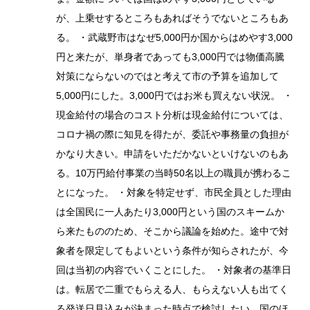
が、上乗せするところもあればそうでないところもあ
る。 ・武蔵野市はなぜ5,000円か国からはめやす3,000
円と来たが、単身者であっても3,000円では物価高騰
対策にならないのではと考えて市の予算を追加して
5,000円にした。3,000円ではお米も買えない状況。 ・
現金給付の場合のコスト分析は現金給付については、
コロナ禍の際に知見を得たが、委託や事務量の負担が
かなり大きい。申請をいただかないといけないのもあ
る。10万円給付事業の当時50名以上の職員が携わるこ
とになった。 ・対象を特定せず、市民全員とした理由
は全国民に一人あたり3,000円という国のスキームか
ら来たもののため、そこから議論を始めた。途中で対
象者を限定してもよいという条件が知らされたが、今
回は当初の内容でいくことにした。 ・対象者の基準日
は。転居で二重でもらえる人、もらえない人も出てく
る発送日見込みが決まった時点で検討したい。国のほ