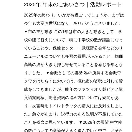
2025年 年末のごあいさつ｜活動レポート
2025年の終わり、いかがお過ごしでしょうか。まずは
今年も大変お世話になり、ありがとうございました。
▼市の主な動き この1年は市の大きな動きとして、学
校の建て替えについて、特に中学校の数が議論になっ
ていることや、保健センター・武蔵野公会堂などのリ
ニューアルについても多額の費用がかかること、物価
高騰の波が大きく押し寄せていることを感じる年とな
りました。 ▼会派としての姿勢 私の所属する会派ワ
クワクはたらくにおいては、概ね市の姿勢に対して賛
成をしてきましたが、昨年のファツィオリ製ピアノ購
入議案同様、随意契約の進め方については疑問があ
り、災害時用トイレトラックの購入には反対をしまし
た。急ぐがあまり、説得力のある説明が不足していた
ことを残念に思っています。 ▼2026年の展望 中学校
の数についての議論が大きく進んでいく中で、おそら