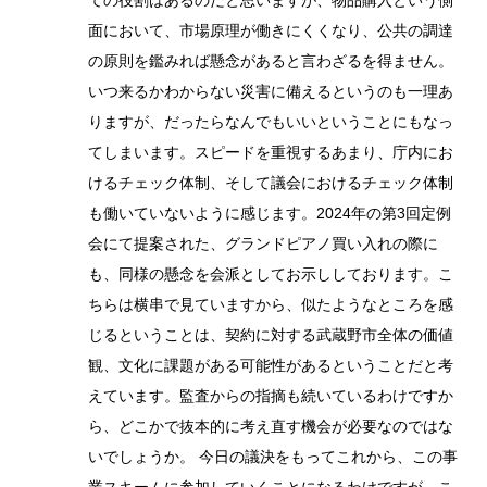
ての役割はあるのだと思いますが、物品購入という側
面において、市場原理が働きにくくなり、公共の調達
の原則を鑑みれば懸念があると言わざるを得ません。
いつ来るかわからない災害に備えるというのも一理あ
りますが、だったらなんでもいいということにもなっ
てしまいます。スピードを重視するあまり、庁内にお
けるチェック体制、そして議会におけるチェック体制
も働いていないように感じます。2024年の第3回定例
会にて提案された、グランドピアノ買い入れの際に
も、同様の懸念を会派としてお示ししております。こ
ちらは横串で見ていますから、似たようなところを感
じるということは、契約に対する武蔵野市全体の価値
観、文化に課題がある可能性があるということだと考
えています。監査からの指摘も続いているわけですか
ら、どこかで抜本的に考え直す機会が必要なのではな
いでしょうか。 今日の議決をもってこれから、この事