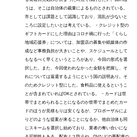
うは、そこは自治体の裁量によるものとされている。
市としては課題として認識しており、混乱が少ないと
ころに設定したいとは考えている。 ・クレジット型の
ギフトカードにした理由はコロナ禍に行った「くらし
地域応援券」については、加盟店の募集や紙媒体の作
成など事務負担が大きいことや、スケジュールとして
もなるべく早くというところがあり、今回の形式を選
択した。また、今回使われなかった金額を把握し、そ
れについては返還するようにという国の説明あり。そ
のためクレジット型にした。食料品に使えるというこ
とが含まれていればOKとされている。 ・カードは世
帯でまとめられることになるのか世帯でまとめたカー
ドのほうが見積もりは安くなるが、プロポーザルによ
りどのような提案が来ることになるか。他自治体も同
じスキームを選択し始めており、業者の奪い合いにな
る可能性もある。配布ミス防止や、DVなどの要配慮の