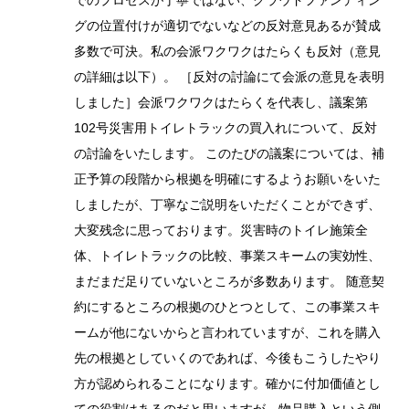
でのプロセスが丁寧ではない、クラウドファンディン
グの位置付けが適切でないなどの反対意見あるが賛成
多数で可決。私の会派ワクワクはたらくも反対（意見
の詳細は以下）。 ［反対の討論にて会派の意見を表明
しました］会派ワクワクはたらくを代表し、議案第
102号災害用トイレトラックの買入れについて、反対
の討論をいたします。 このたびの議案については、補
正予算の段階から根拠を明確にするようお願いをいた
しましたが、丁寧なご説明をいただくことができず、
大変残念に思っております。災害時のトイレ施策全
体、トイレトラックの比較、事業スキームの実効性、
まだまだ足りていないところが多数あります。 随意契
約にするところの根拠のひとつとして、この事業スキ
ームが他にないからと言われていますが、これを購入
先の根拠としていくのであれば、今後もこうしたやり
方が認められることになります。確かに付加価値とし