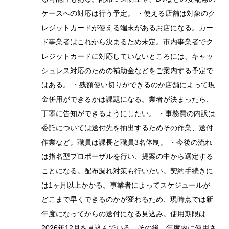
ケースへの対応は行う予定。 ・使える店舗は対象のク
レジットカードが使える端末があるお店になる。カー
ド事業者はこれから決まるため未定。市内事業者でク
レジットカードに対応していないところには、キャッ
シュレス対応のための補助金などをご案内する予定で
はある。 ・残額使い切りができるのか店舗によって現
金併用ができるかは課題になる。業者が決まったら、
丁寧に告知ができるようにしたい。 ・事務費の内訳は
委託については送付先を抽出するためその作業、送付
作業など。職員は課長と職員3名体制。 ・今後の流れ
は指名型プロポーザルを行い、提案の中から選定する
ことになる。配布漏れ対策も行いたい。契約手続きに
は1ヶ月以上かかる。事業者によってスケジュールが
どこまで早くできるのかが変わるため、現時点では新
年度になってからの送付になる見込み。使用期限は
2026年12月を見込んでいる。その後、年度内に使用さ