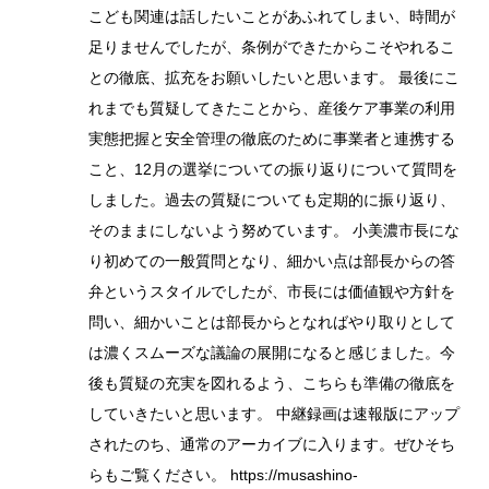
こども関連は話したいことがあふれてしまい、時間が
足りませんでしたが、条例ができたからこそやれるこ
との徹底、拡充をお願いしたいと思います。 最後にこ
れまでも質疑してきたことから、産後ケア事業の利用
実態把握と安全管理の徹底のために事業者と連携する
こと、12月の選挙についての振り返りについて質問を
しました。過去の質疑についても定期的に振り返り、
そのままにしないよう努めています。 小美濃市長にな
り初めての一般質問となり、細かい点は部長からの答
弁というスタイルでしたが、市長には価値観や方針を
問い、細かいことは部長からとなればやり取りとして
は濃くスムーズな議論の展開になると感じました。今
後も質疑の充実を図れるよう、こちらも準備の徹底を
していきたいと思います。 中継録画は速報版にアップ
されたのち、通常のアーカイブに入ります。ぜひそち
らもご覧ください。 https://musashino-