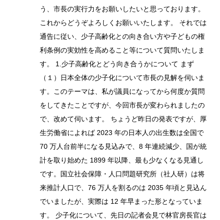
う、市長の実行力をお願いしたいと思っております。
これからどうぞよろしくお願いいたします。 それでは
通告に従い、少子高齢化との向き合い方や子どもの権
利条例の実効性を高めること等について質問いたしま
す。 1.少子高齢化とどう向き合うかについて まず
（１）日本全体の少子化について市長の見解を伺いま
す。このテーマは、私が議員になってから何度か質問
をしてきたことですが、今回市長が変わられましたの
で、改めて伺います。 ちょうど昨日の発表ですが、厚
生労働省によれば 2023 年の日本人の出生数は全国で
70 万人台前半になる見込みで、8 年連続減少、国が統
計を取り始めた 1899 年以降、最も少なくなる見通し
です。国立社会保障・人口問題研究所（社人研）は将
来推計人口で、76 万人を割るのは 2035 年頃と見込ん
でいましたが、実際は 12 年早まった形となっていま
す。 少子化について、先日の記者会見で林官房長官は