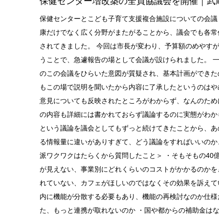
保健センター増改築の全員協議会を開催｜武
保健センターとこども子育て支援複合施設についての会議
康だけでなく広く分野がまたがることから、議会でも各常
されてきました。 今回は市長が変わり、予算額のめやすが
うことで、急遽報告の場として会議が設けられました。 
のこの会議をひらいた意図が質疑され、基本計画ができた
もこの場で説明を聞いたから内容に了承したというのはや
意見についても反映されたところがわからず、なんのため
の内容も詳細には書かれておらず議論するのに実態がわか
という議論を議会としてもずっと続けてきたことから、あ
る情報量に違いがありすぎて、どう議論をすればいいのか
派ワクワクはたらくから質問したこと＞ ・そもそもの40
が見えない、事業別にどれくらいのコストがかかるのかを
れていない、カフェがほしいのではなくその効果を訴えて
内に機能が分散する必要もあり、機能の再検討なのか仕様
た、もっと連携が取れないのか ・国や都からの補助金はな