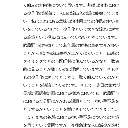
り組みの方向性について伺います。基礎自治体におけ
る少子化の議論は、人口の流出入の話に終始してしま
い、私はこれはある意味自治体同士での住民の奪い合
いをしているだけで、少子化という大きな流れに対す
る施策という視点には立っていないと考えています。
武蔵野市の特徴として若年層の女性の単身世帯が多い
ことから合計特殊出生率が上がりにくいこと、出産の
タイミングでどの市区町村に住んでいるかなど、数値
的に見ることが難しいのは理解していますが、そもそ
もの少子化に対してどう考え、取り組んでいくのかと
いうことを議論したいのです。 そして、先日の第六期
長期計画調整計画における検討においても、武蔵野市
における全分野にかかわる課題として、担い手不足を
どうするかということを挙げさせていただきました。
（３）まちの各所における担い手不足についての方策
を伺うという質問ですが、今後急速な人口減少が進む