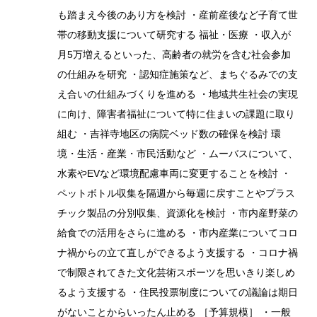
も踏まえ今後のあり方を検討 ・産前産後など子育て世
帯の移動支援について研究する 福祉・医療 ・収入が
月5万増えるといった、高齢者の就労を含む社会参加
の仕組みを研究 ・認知症施策など、まちぐるみでの支
え合いの仕組みづくりを進める ・地域共生社会の実現
に向け、障害者福祉について特に住まいの課題に取り
組む ・吉祥寺地区の病院ベッド数の確保を検討 環
境・生活・産業・市民活動など ・ムーバスについて、
水素やEVなど環境配慮車両に変更することを検討 ・
ペットボトル収集を隔週から毎週に戻すことやプラス
チック製品の分別収集、資源化を検討 ・市内産野菜の
給食での活用をさらに進める ・市内産業についてコロ
ナ禍からの立て直しができるよう支援する ・コロナ禍
で制限されてきた文化芸術スポーツを思いきり楽しめ
るよう支援する ・住民投票制度についての議論は期日
がないことからいったん止める ［予算規模］ ・一般