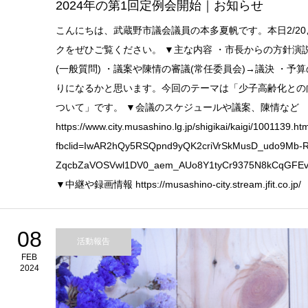
2024年の第1回定例会開始｜お知らせ
こんにちは、武蔵野市議会議員の本多夏帆です。本日2/2
クをぜひご覧ください。 ▼主な内容 ・市長からの方針演説
(一般質問) ・議案や陳情の審議(常任委員会)→議決 ・予算
りになるかと思います。今回のテーマは「少子高齢化との
ついて」です。 ▼会議のスケジュールや議案、陳情など
https://www.city.musashino.lg.jp/shigikai/kaigi/1001139.ht
fbclid=IwAR2hQy5RSQpnd9yQK2criVrSkMusD_udo9Mb-
ZqcbZaVOSVwl1DV0_aem_AUo8Y1tyCr9375N8kCqGFEv
▼中継や録画情報 https://musashino-city.stream.jfit.co.jp/
08
活動報告
FEB
2024