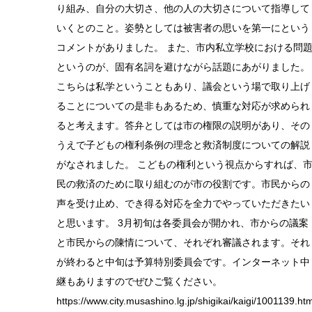
り組み、自分の大切さ、他の人の大切さについて指導して
いくとのこと。姿勢としては被害者の思いを第一にという
コメントがありました。 また、市内私立学校における問
というのが、固有名詞を避けながら話題にあがりました。
こちらは私学ということもあり、議会という場で取り上げ
ることについての是非もあるため、慎重な対応が求められ
ると考えます。答弁としては市の権限の説明があり、その
うえで子どもの権利条例の理念と救済制度についての解説
がなされました。 こどもの権利という視点からすれば、
民の救済のために取り組むのが市の役割です。市民からの
声を受け止め、でき得る対応を全力でやっていただきたい
と思います。 3月初旬は各委員会が開かれ、市からの議案
と市民からの陳情について、それぞれ審議されます。それ
が終わると中旬は予算特別委員会です。インターネット中
継もありますのでぜひご覧ください。
https://www.city.musashino.lg.jp/shigikai/kaigi/1001139.htm