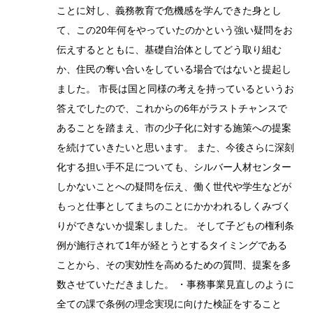
ことに対し、義務教育で危機感を学んできた身とし
て、この20年何をやっていたのかという強い疑問をお
伝えするとともに、基礎自治体としてどう取り組む
か、住民の奪い合いをしている場合ではないと提起し
ました。 市長は国と同様の考えを持っているというお
答えでしたので、これからの6年がラストチャンスで
あることを踏まえ、市の少子化に対する施策への提案
を続けていきたいと思います。 また、今後さらに深刻
化する担い手不足についても、シルバー人材センター
しかないことへの疑問を伝え、働く世代や学生などが
もっと仕事としてまちのことにかかわれるしくみづく
りができないか提案しました。 そして子どもの権利条
例が施行されて1年が経とうとするタイミングである
ことから、その実効性を高めるための質問、提案を多
数させていただきました。 ・事務事業見直しのように
全ての課で条例の理念実現に向けた検証をすること