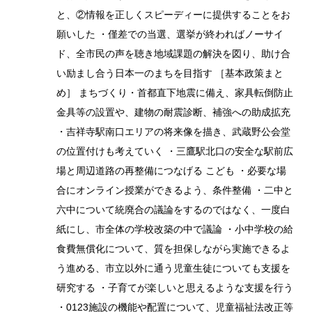
と、②情報を正しくスピーディーに提供することをお
願いした ・僅差での当選、選挙が終わればノーサイ
ド、全市民の声を聴き地域課題の解決を図り、助け合
い励まし合う日本一のまちを目指す ［基本政策まと
め］ まちづくり・首都直下地震に備え、家具転倒防止
金具等の設置や、建物の耐震診断、補強への助成拡充
・吉祥寺駅南口エリアの将来像を描き、武蔵野公会堂
の位置付けも考えていく ・三鷹駅北口の安全な駅前広
場と周辺道路の再整備につなげる こども ・必要な場
合にオンライン授業ができるよう、条件整備 ・二中と
六中について統廃合の議論をするのではなく、一度白
紙にし、市全体の学校改築の中で議論 ・小中学校の給
食費無償化について、質を担保しながら実施できるよ
う進める、市立以外に通う児童生徒についても支援を
研究する ・子育てが楽しいと思えるような支援を行う
・0123施設の機能や配置について、児童福祉法改正等