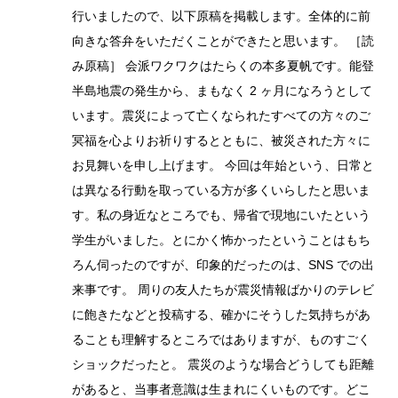
行いましたので、以下原稿を掲載します。全体的に前
向きな答弁をいただくことができたと思います。 ［読
み原稿］ 会派ワクワクはたらくの本多夏帆です。能登
半島地震の発生から、まもなく 2 ヶ月になろうとして
います。震災によって亡くなられたすべての方々のご
冥福を心よりお祈りするとともに、被災された方々に
お見舞いを申し上げます。 今回は年始という、日常と
は異なる行動を取っている方が多くいらしたと思いま
す。私の身近なところでも、帰省で現地にいたという
学生がいました。とにかく怖かったということはもち
ろん伺ったのですが、印象的だったのは、SNS での出
来事です。 周りの友人たちが震災情報ばかりのテレビ
に飽きたなどと投稿する、確かにそうした気持ちがあ
ることも理解するところではありますが、ものすごく
ショックだったと。 震災のような場合どうしても距離
があると、当事者意識は生まれにくいものです。どこ