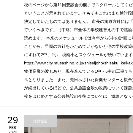
校のページから第11回懇談会の欄までスクロールしてくだ
ということが示されています。そもそもこれはまだ検討段
決定していたものではありません。 市長の施政方針には
ていくべきです。（中略）市全体の学校建替えの中で議論
読めます。 本来のスケジュールでは今年から6中の計画に着
ことから、早期の方針をかためていかないと他の学校改築
にずれて2中、2小、境南小とスケジュールが続いています
https://www.city.musashino.lg.jp/shiseijoho/shisaku_kei
物価高騰の波もあり、現在進んでいる1中・5中の工事でも
ルとなりました。また、先日示された保健センターと複合施
が続出しているほどで、公共施設全般の改築について課題多
校をはじめとする公共施設の今後については、激論となり
29
活動報告
FEB
2024