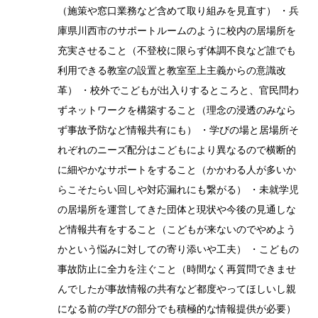
（施策や窓口業務など含めて取り組みを見直す） ・兵
庫県川西市のサポートルームのように校内の居場所を
充実させること（不登校に限らず体調不良など誰でも
利用できる教室の設置と教室至上主義からの意識改
革） ・校外でこどもが出入りするところと、官民問わ
ずネットワークを構築すること（理念の浸透のみなら
ず事故予防など情報共有にも） ・学びの場と居場所そ
れぞれのニーズ配分はこどもにより異なるので横断的
に細やかなサポートをすること（かかわる人が多いか
らこそたらい回しや対応漏れにも繋がる） ・未就学児
の居場所を運営してきた団体と現状や今後の見通しな
ど情報共有をすること（こどもが来ないのでやめよう
かという悩みに対しての寄り添いや工夫） ・こどもの
事故防止に全力を注ぐこと（時間なく再質問できませ
んでしたが事故情報の共有など都度やってほしいし親
になる前の学びの部分でも積極的な情報提供が必要）