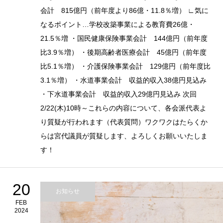
会計 815億円（前年度より86億・11.8％増） ∟気に
なるポイント…学校改築事業による教育費26億・
21.5％増 ・国民健康保険事業会計 144億円（前年度
比3.9％増） ・後期高齢者医療会計 45億円（前年度
比5.1％増） ・介護保険事業会計 129億円（前年度比
3.1％増） ・水道事業会計 収益的収入38億円見込み
・下水道事業会計 収益的収入29億円見込み 次回
2/22(木)10時～これらの内容について、各会派代表よ
り質疑が行われます（代表質問）ワクワクはたらくか
らは宮代議員が質疑します、よろしくお願いいたしま
す！
20
お知らせ
FEB
2024