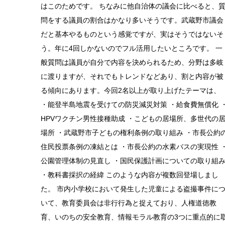
はこのためです。 ちなみに他自治体の議会に比べると、
問をする議員の割合はかなり多いそうです。武蔵野市議会
だと基本やるものという感覚ですが、実はそうではないそ
う。年に4回しかないのでフル活用したいところです。 一
般質問は議員が自分で内容を決められるため、分野は多岐
に渡りますが、それでもトレンドなどあり、割と内容が被
る傾向にあります。今回2名以上が取り上げたテーマは、
・能登半島地震を受けての防災減災対策 ・給食費無償化 
HPVワクチン男性接種助成 ・こどもの居場所、多世代の
場所 ・武蔵野市子どもの権利条例の取り組み ・市長公約
住民投票条例の凍結とは ・市長公約の水素バスの実現性 
公園管理体制の見直し ・国民保護計画についての取り組
・教科書採択の経緯 このような内容が複数回登場しまし
た。 市内小学校において発生した児童による盗撮事件に
いて、教育委員会は非行行為と捉えており、人権道徳教
育、いのちの安全教育、情報モラル教育の3つに重点的に