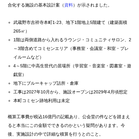
合化する施設の基本設計案（
資料
）が示されました。
武蔵野市吉祥寺本町1-23、地下1階地上5階建て（建築面積
265㎡）
1階は両側道路から入れるラウンジ・コミュニティサロン、2
～3階含めてコミセンエリア（事務室・会議室・和室・プレ
イルームなど）
4～5階に中高生世代の居場所（学習室・音楽室・図書室・遊
戯室）
地下にブルーキャップ詰所・倉庫
工事は2027年10月から、施設オープンは2029年4月頃想定
本町コミセン跡地利用は未定
概算工事費が税込16億円の記載あり、公会堂の件などを踏まえ
ると本当にこの金額でできるのかという疑問があります。今
後、実施設計の中で詳細な積算を行うとのこと。