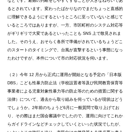
などです。避難の判断をしやすくすることが大きなねらいであ
るとされています。変わったばかりなのでまだちょっと直感的
に理解できるようにするというところに至っていないと感じて
いるところではありますが、一方、市区町村のシステム対応等
がギリギリで大変であるといったことも SNS 上で散見されま
した。そのうえ、おそらく各所で準備がされているちょうどこ
のスタートのタイミングで、台風が直撃するという事態になっ
たわけですが、本件について市の対応状況を伺います。
（２）今年 12 月から正式に運用が開始となる予定の「日本版
DBS」こども性暴力防止法（学校設置者等及び民間教育保育等
事業者による児童対象性暴力等の防止等のための措置に関する
法律）について、過去から取り組みを伺っているが現状はどう
でしょうか。2年前のちょうど6月に一般質問で取り上げてお
り、その際はまだ国会審議中でしたので、運用に向けてこれか
らガイドラインなどチェックしていくといった状況でしたが、