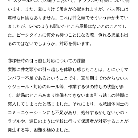
イ スクールバスでの通学において、トラブルや対策について伺
います。また、夏に向けて暑さが心配されますが、バス停には
屋根も日陰もありません。これは井之頭でそういう声が出てい
ましたが、5小のほうも聞いたところ屋根はないとのことでし
た。ピークタイムに何分も待つことになる際、倒れる児童も出
るのではないでしょうか。対応を伺います。
③移転時の引っ越し対応についての課題
実際に井之頭小の引っ越しを体験し感じたことは、とにかくマ
ンパワー不足であるということです。直前期までわからないス
ケジュール・対応のルール等、作業する側の待ちの状態が多
く、結局のところあまり準備もできないまま引っ越しの時期に
突入してしまったと感じました。それにより、地域団体同士の
コミュニケーションにも不足があり、処分するかしないかのト
ラブルや、連日のように学校に行って保護者が対応することが
発生する等、困難を極めました。