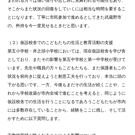
まわれる方々は強い憤りや悲しみに見舞われる可能性もあり、
そこからまた状況の回復をしていくには相当な時間を要するこ
とになります。丁寧に市民参加で進めるとしてきた武蔵野市
の、矜持を今一度見せるときだと思います。
（２）仮設校舎でのこどもたちの生活と教育活動の支援
第五小学校・井之頭小学校においては、現在仮設校舎を学び舎
としており、またその影響を第五中学校と第一中学校が受けて
います。先生や職員の方々もこどもたちも、また保護者もこの
状況を前向きに捉えようと創意工夫を行っており、本当に頭の
下がる思いです。一方、今後もまだその生活が続くことや、こ
れから学校改築が市内全域で進むことを考えると、同じように
仮設校舎での生活を行うことになるであろうこどもたちが市内
には多数存在していることから、経験をここに残し、そして活
かすために以下質問します。