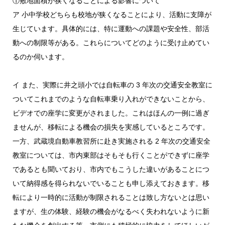
①敷地面積が狭くなることによる影響について
ア 小中学校どちらも校地が狭くなることにより、活動に支障が
生じています。具体的には、特に運動への課題や安全性、部活
動への制限等がある。これらについてどのように受け止めてい
るのか伺います。
イ また、実際に井之頭小では自転車の 3 年次の交通安全教室に
ついてこれまでのような自転車乗り入れができないことから、
ビデオでの座学に変更がされました。これはほんの一例に過ぎ
ませんが、移転による機会の損失を実感しているところです。
一方、武蔵境自動車教習所に赴き実施される 2 年次の交通安全
教室については、市内東部はそもそも行くことができずに座学
であるとも聞いており、市内でもこうした違いがあることにつ
いて納得感を得られないでいることも申し添えておきます。移
転により一時的に活動が制限されることは致し方ないとは思い
ますが、生の体験、経験の機会がなるべく失われないように新