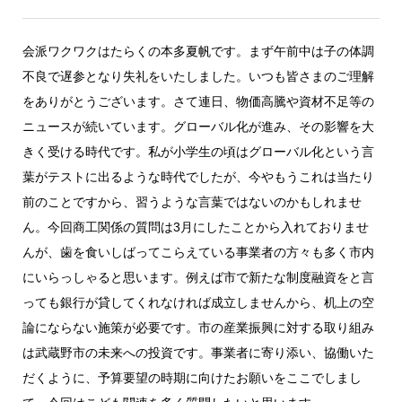
会派ワクワクはたらくの本多夏帆です。まず午前中は子の体調
不良で遅参となり失礼をいたしました。いつも皆さまのご理解
をありがとうございます。さて連日、物価高騰や資材不足等の
ニュースが続いています。グローバル化が進み、その影響を大
きく受ける時代です。私が小学生の頃はグローバル化という言
葉がテストに出るような時代でしたが、今やもうこれは当たり
前のことですから、習うような言葉ではないのかもしれませ
ん。今回商工関係の質問は3月にしたことから入れておりませ
んが、歯を食いしばってこらえている事業者の方々も多く市内
にいらっしゃると思います。例えば市で新たな制度融資をと言
っても銀行が貸してくれなければ成立しませんから、机上の空
論にならない施策が必要です。市の産業振興に対する取り組み
は武蔵野市の未来への投資です。事業者に寄り添い、協働いた
だくように、予算要望の時期に向けたお願いをここでしまし