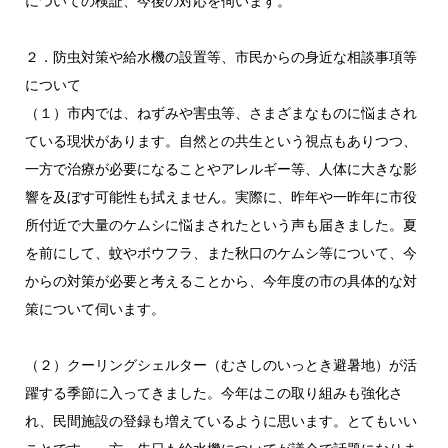
についての検証、今後の対応を伺います。
２．防虫対策や給水機の設置等、市民からの身近な相談事項等
について
（１）市内では、ねずみや害虫等、さまざまなものに悩まされ
ている現状があります。自然との共生という視点もありつつ、
一方で治療が必要になることやアレルギー等、人体に大きな影
響を及ぼす可能性も拭えません。実際に、昨年や一昨年に市役
所付近で大量のケムシに悩まされたという声も届きました。夏
を前にして、蚊やボウフラ、また秋口のケムシ等について、今
からの対策が必要と考えることから、今年度の市の具体的な対
策について伺います。
（２）クーリングシェルター（むさしのいっとき避暑地）が活
躍する季節に入ってきました。今年はこの取り組みも強化さ
れ、民間施設の登録も増えているように思います。とてもいい