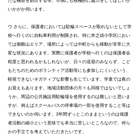
たな機会を創出する等、市側にも積極的に協力をしてほしいが
いかがか伺います。
ウ さらに、保護者においては駐輪スペースが取れないとして学
校へ行くのに自転車利用が制限され、特に井之頭小学区におい
ては御殿山エリア、場所によっては中町からも移動が非常に大
変な状況にあります。実際に保護者が学校へ行くのは保護者会
程度と思われるかもしれないが、日々の送迎のみならず、こど
もたちのためのボランティア活動等にも参加しにくいという、
軽視できないネガティブな影響も生じています。学童では夜の
お迎えもあります。地域活動団体の方々も同様ではないでしょ
うか。周辺の公共施設用駐輪場を使用するのは難しいと思いま
すが、例えばスクールバスの停車場の一部を使用すること等は
できないのか伺います。3年間ずっとこのままというのは保護
者活動の縮小という意味でも本当に苦しいところなので、何ら
かの手立てを考えていただきたいです。