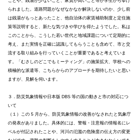
ことや、銭湯が少ないこと、家賃が高いこと等が学生から挙げ
られました。道路問題がなぜなかなか解決しないのか、少し前
は銭湯がもっとあったこと、他自治体の家賃補助制度と定住施
策等説明すると、新たな気づきや学びを得たようでした。私は
このことから、こうした若い世代と地域課題について定期的に
考え、また実情を正確に認識してもらうことも含めて、市と交
流する取り組みを行っていくことが重要であると考えていま
す。「むさしのどこでもミーティング」の施策拡大、学校への
積極的な派遣等、こちらからのアプローチを期待したいと思い
ますが、見解を伺います。
３．防災気象情報や日本版 DBS 等の国の動きと市の対応につ
いて
（１）この 5 月から、防災気象情報の改善がなされたと気象庁
の発表がありました。具体的には、警報・注意報の情報名にレ
ベルが付記されたことや、河川の氾濫の危険度の伝え方の変更