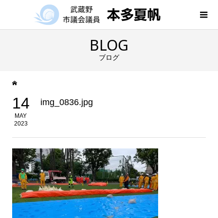
BLOG
ブログ
14
img_0836.jpg
MAY
2023