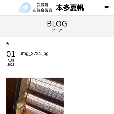
BLOG
ブログ
01
img_2731.jpg
AUG
2023