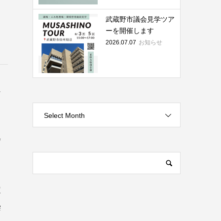
武蔵野市議会見学ツア
ーを開催します
2026.07.07
お知らせ
に
Select Month
会
定
染