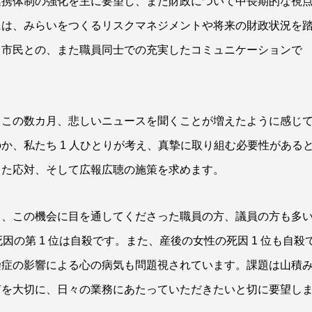
連携体制の強化を主に要望し、また財政について中長期的な視
には、みらいをつくるリスクマネジメントや将来の財政状況を
て市民との、また職員同士での充実したコミュニケーションで
。この数カ月、悲しいニュースを聞くことが増えたように感じ
か、私たち 1 人ひとりが考え、真摯に取り組む必要性がある
した応対、そして広報広聴の施策を求めます。
て、この機会に目を通してくださった職員の方、議員の方も多
の死因の第 1 位は自殺です。また、産後の女性の死因 1 位も自殺
染症の影響による心の病気も問題視されています。課題は山積
声を大切に、日々の業務にあたっていただきたいと切に要望し