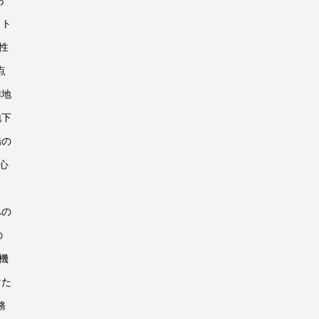
ット
性
点
隣地
地下
場の
心
への
の
機
けた
務