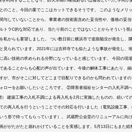
とのこと。今回の案でここはカットできるそうです。 このようなメリ
関与していないことから、事業者の技術面含めた妥当性や、価格の妥当
ルトラC的な対応であり、当たり前のことではないことからそういう視
を私からも要望しました。 つい数日前に横浜市で道路陥没が発生し、
と見られています。2021年には吉祥寺でも似たような事故が発生し、
に高い技術の求められる分野になっていると感じています。 今回の現
であることからも心配の声が出ています。今後の解体工事にあたり、細
すが、市がそこに対してどこまで目配りできるのかも問われていますの
ォローをお願いしたいところです。 ②障害者福祉センターの入札不調
増） 建築工事の入札不調による再入札を2月に実施したものの、続いて
ての再入札を行うということでその対応を行いました（電気設備工事、
いう形で待ってもらっています）。 武蔵野公会堂のリニューアルに向
画ががたがたと崩れかけていることを実感します。5月13日にもまた総