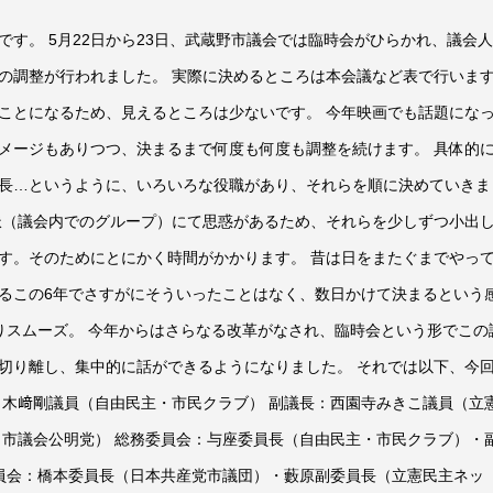
す。 5月22日から23日、武蔵野市議会では臨時会がひらかれ、議会
の調整が行われました。 実際に決めるところは本会議など表で行いま
ことになるため、見えるところは少ないです。 今年映画でも話題にな
メージもありつつ、決まるまで何度も何度も調整を続けます。 具体的
長…というように、いろいろな役職があり、それらを順に決めていきま
派（議会内でのグループ）にて思惑があるため、それらを少しずつ小出
す。そのためにとにかく時間がかかります。 昔は日をまたぐまでやっ
るこの6年でさすがにそういったことはなく、数日かけて決まるという
りスムーズ。 今年からはさらなる改革がなされ、臨時会という形でこの
切り離し、集中的に話ができるようになりました。 それでは以下、今
：木﨑剛議員（自由民主・市民クラブ） 副議長：西園寺みきこ議員（立
（市議会公明党） 総務委員会：与座委員長（自由民主・市民クラブ）・
委員会：橋本委員長（日本共産党市議団）・藪原副委員長（立憲民主ネッ