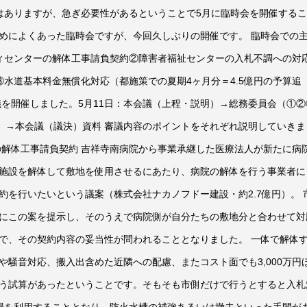
はありますが、急ぎ必要性があるということで5月に臨時会を開催する
めによくあった臨時会ですが、今回久しぶりの開催です。 臨時会での
ィセンターの解体工事請負契約②障害者福祉センターの入札不調への対
水道基本料金無償化対応（都施策での夏期4ヶ月分＝4.5億円の予算追
議を開催しました。5月11日：本会議（上程・説明）→総務委員会（①②
議）→本会議（議決）資料 審議内容のポイントをそれぞれ説明していきま
の解体工事請負契約 吉祥寺南病院から事業承継した医療法人が新たに病
施設を解体して敷地を使用させるにあたり、病院の解体を行う事業者に
約を行いたいという議案（株式会社ナカノフドー建設・約2.7億円）。 
にこの案を提示し、そのうえで病院側が自分たちの敷地分と合わせて対
で、その契約内容の妥当性が問われることとなりました。 一体で解体
騒音対応、搬入出含めた近隣への配慮、またコスト面でも3,000万円
う試算があったということです。そもそも市側だけで行うとすると入札
場を利用することとなり、防火水槽の補強あるいは撤去といった手間が