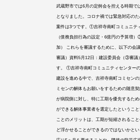
武蔵野市では6月の定例会を控える時期で
となりました。コロナ禍では緊急対応のた
案件は3つです。①吉祥寺南町コミュニテ
（債務負担行為の設定・6億円の予算増）③
加） これらを審議するために、以下の会
審議）資料5月12日：建設委員会（③審
す。 ①吉祥寺南町コミュニティセンター
建設を進める中で、吉祥寺南町コミセンの
ミセンの解体もお願いをするための随意契
が病院側に対し、特に工期を優先するため
ができる解体事業者を選定したということ
ことのメリットは、工期が短縮されることや
ど浮かせることができるのではないかとい
応に5ヶ月を要することや、隣接の防災広