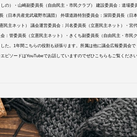
さしの）・山崎副委員長（自由民主・市民クラブ） 建設委員会：道場委
長（日本共産党武蔵野市議団） 外環道路特別委員会：深田委員長（日
憲民主ネット） 議会運営委員会：川名委員長（立憲民主ネット）・宮
員会：管委員長（立憲民主ネット）・きくち副委員長（自由民主・市民
ました。1年間こちらの役割も頑張ります。所属は他に議会広報委員会で
エピソードはYouTubeでお話していますのでぜひこちらもご覧くださ