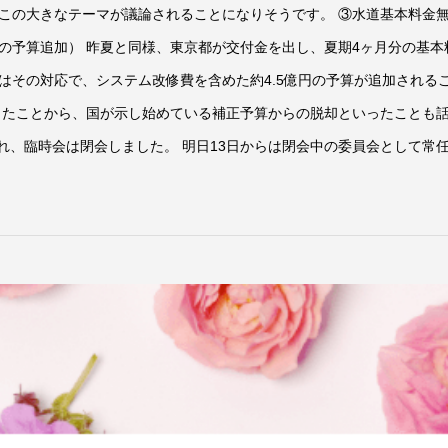
この大きなテーマが議論されることになりそうです。 ③水道基本料金
円の予算追加） 昨夏と同様、東京都が交付金を出し、夏期4ヶ月分の基本
はその対応で、システム改修費を含めた約4.5億円の予算が追加される
ったことから、国が示し始めている補正予算からの脱却といったことも
れ、臨時会は閉会しました。 明日13日からは閉会中の委員会として常