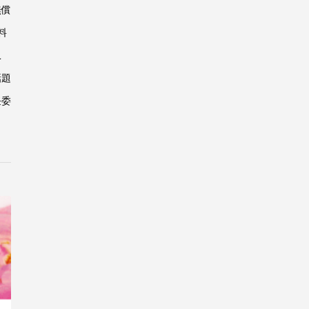
無償
料
こ
話題
任委