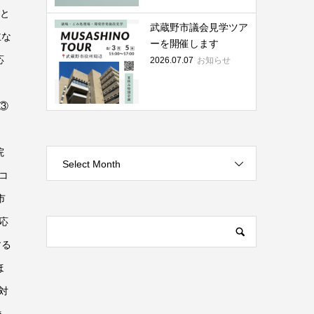
こと
武蔵野市議会見学ツア
主な
ーを開催します
応
2026.07.07
お知らせ
③
院
Select Month
コ
市
応
する
ほ
対
あ