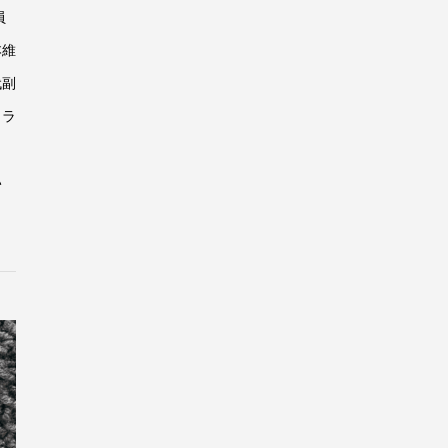
員
本維
代副
クラ
い