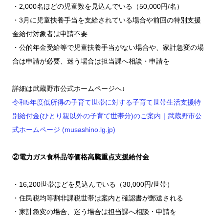
・2,000名ほどの児童数を見込んでいる（50,000円/名）
・3月に児童扶養手当を支給されている場合や前回の特別支援
金給付対象者は申請不要
・公的年金受給等で児童扶養手当がない場合や、家計急変の場
合は申請が必要、迷う場合は担当課へ相談・申請を
詳細は武蔵野市公式ホームページへ↓
令和5年度低所得の子育て世帯に対する子育て世帯生活支援特
別給付金(ひとり親以外の子育て世帯分)のご案内｜武蔵野市公
式ホームページ (musashino.lg.jp)
②電力ガス食料品等価格高騰重点支援給付金
・16,200世帯ほどを見込んでいる（30,000円/世帯）
・住民税均等割非課税世帯は案内と確認書が郵送される
・家計急変の場合、迷う場合は担当課へ相談・申請を